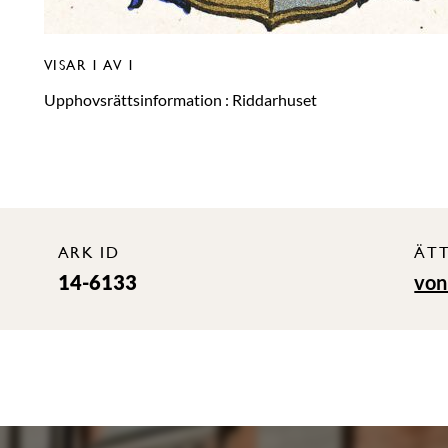
VISAR
1
AV 1
Upphovsrättsinformation :
Riddarhuset
ARK ID
ÄT
14-6133
von