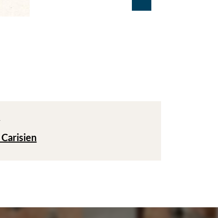
T
 Carisien