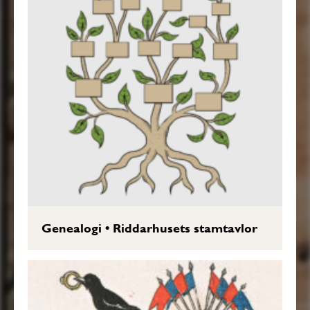
Genealogi
•
Riddarhusets stamtavlor