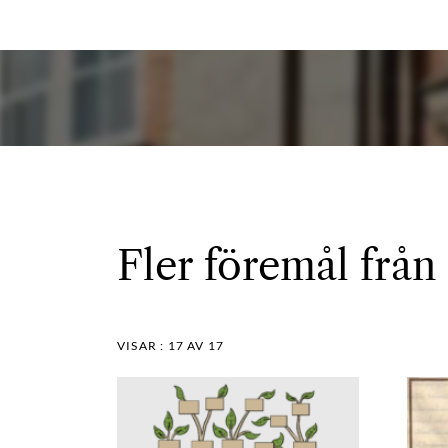
Fler föremål från
VISAR :
17
AV 17