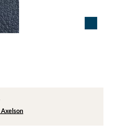
T
 Axelson