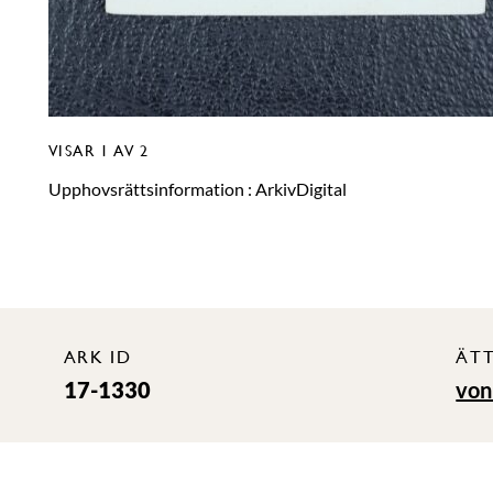
VISAR
1
AV 2
Upphovsrättsinformation :
ArkivDigital
ARK ID
ÄT
17-1330
von