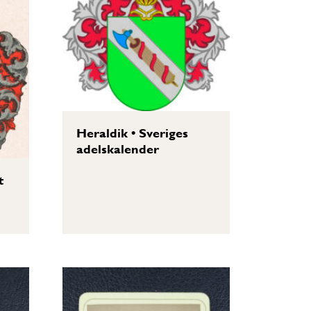
Heraldik
•
Sveriges
adelskalender
t