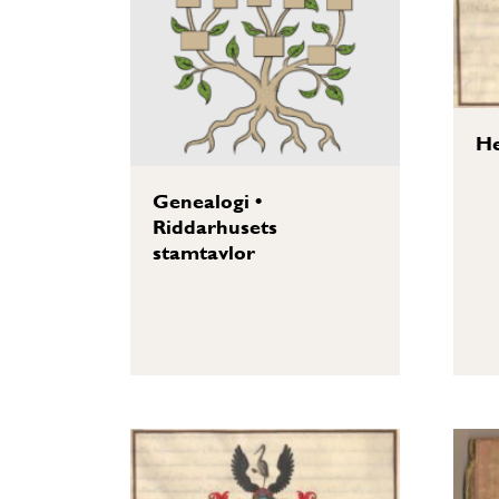
He
Genealogi
•
Riddarhusets
stamtavlor