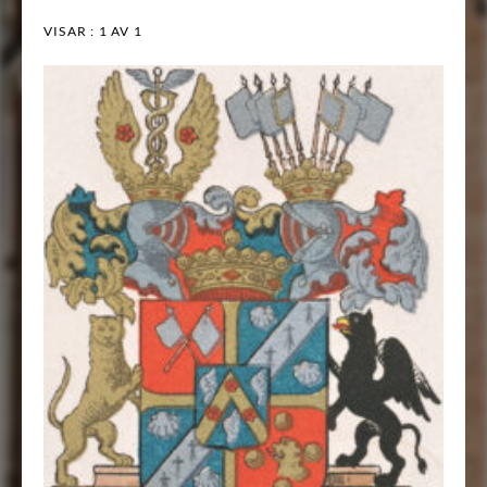
VISAR :
1
AV 1