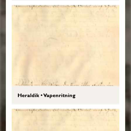
Heraldik
•
Vapenritning