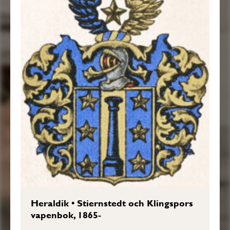
Heraldik
•
Stiernstedt och Klingspors
vapenbok, 1865-