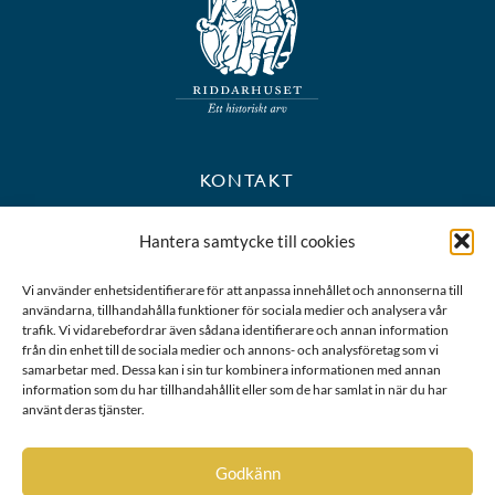
KONTAKT
+46 8 723 39 90
Hantera samtycke till cookies
kansli@riddarhuset.se
Vi använder enhetsidentifierare för att anpassa innehållet och annonserna till
användarna, tillhandahålla funktioner för sociala medier och analysera vår
BESÖKS- OCH POSTADRESS
trafik. Vi vidarebefordrar även sådana identifierare och annan information
från din enhet till de sociala medier och annons- och analysföretag som vi
samarbetar med. Dessa kan i sin tur kombinera informationen med annan
Riddarhustorget 10
information som du har tillhandahållit eller som de har samlat in när du har
111 28 Stockholm
använt deras tjänster.
Karta
Godkänn