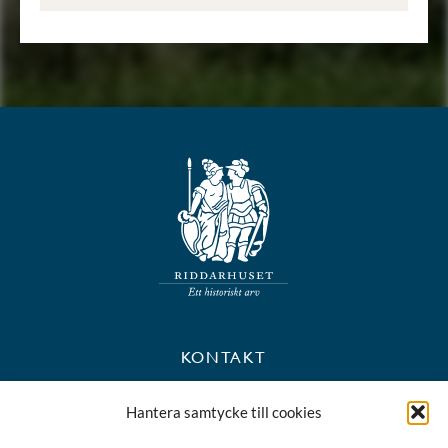
KONTAKT
+46 8 723 39 90
Hantera samtycke till cookies
kansli@riddarhuset.se