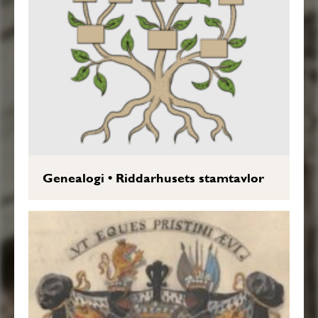
Genealogi
•
Riddarhusets stamtavlor