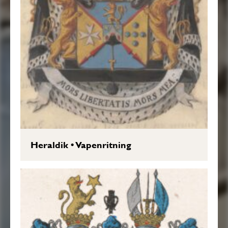
Heraldik
•
Vapenritning