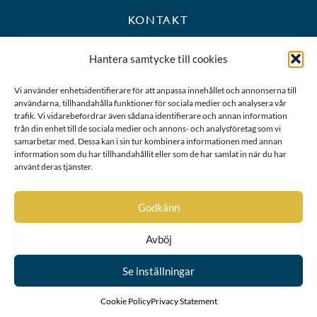
KONTAKT
+46 8 723 39 90
Hantera samtycke till cookies
kansli@riddarhuset.se
Vi använder enhetsidentifierare för att anpassa innehållet och annonserna till
användarna, tillhandahålla funktioner för sociala medier och analysera vår
BESÖKS- OCH POSTADRESS
trafik. Vi vidarebefordrar även sådana identifierare och annan information
från din enhet till de sociala medier och annons- och analysföretag som vi
samarbetar med. Dessa kan i sin tur kombinera informationen med annan
Riddarhustorget 10
information som du har tillhandahållit eller som de har samlat in när du har
111 28 Stockholm
använt deras tjänster.
Karta
Godkänn
Avböj
Se inställningar
Cookie Policy
Privacy Statement