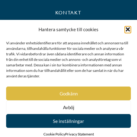
KONTAKT
+46 8 723 39 90
Hantera samtycke till cookies
kansli@riddarhuset.se
Vi använder enhetsidentifierare för att anpassa innehållet och annonserna till
användarna, tillhandahålla funktioner för sociala medier och analysera vår
BESÖKS- OCH POSTADRESS
trafik. Vi vidarebefordrar även sådana identifierare och annan information
från din enhet till de sociala medier och annons- och analysföretag som vi
samarbetar med. Dessa kan i sin tur kombinera informationen med annan
Riddarhustorget 10
information som du har tillhandahållit eller som de har samlat in när du har
111 28 Stockholm
använt deras tjänster.
Karta
Godkänn
Avböj
Se inställningar
Cookie Policy
Privacy Statement