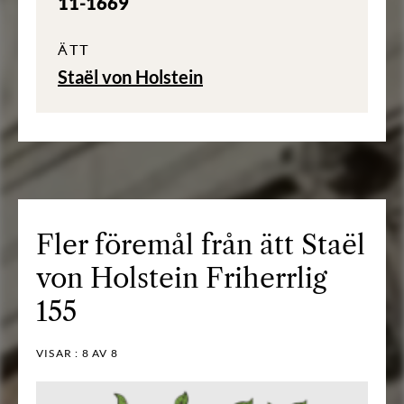
11-1669
ÄTT
Staël von Holstein
Fler föremål från ätt Staël
von Holstein Friherrlig
155
VISAR :
8
AV 8