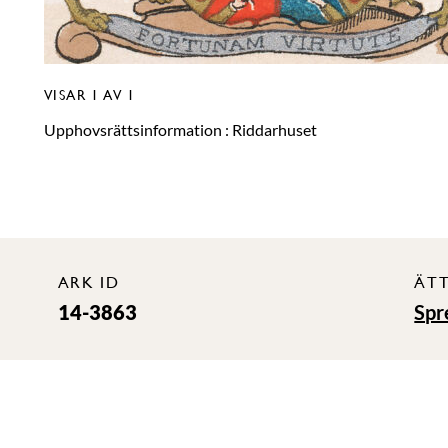
VISAR
1
AV 1
Upphovsrättsinformation :
Riddarhuset
ARK ID
ÄT
14-3863
Spr