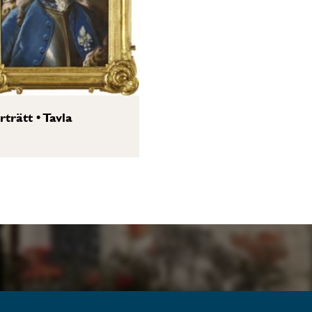
rträtt
•
Tavla