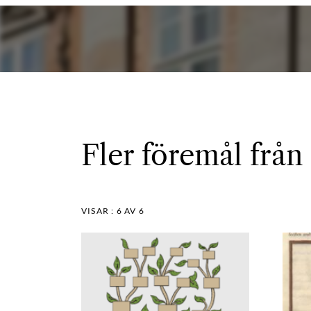
Fler föremål från
VISAR :
6
AV 6