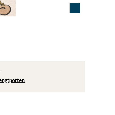
T
engtporten