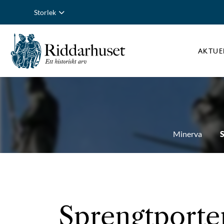
Storlek
AKTUE
Minerva
S
Sprengtporte