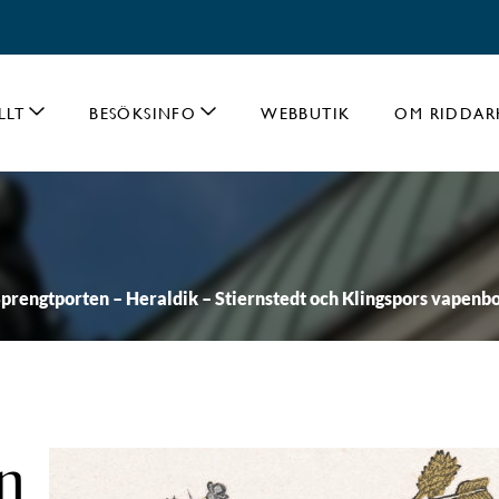
LLT
BESÖKSINFO
WEBBUTIK
OM RIDDAR
prengtporten – Heraldik – Stiernstedt och Klingspors vapenbo
n