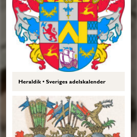
Heraldik
•
Sveriges adelskalender