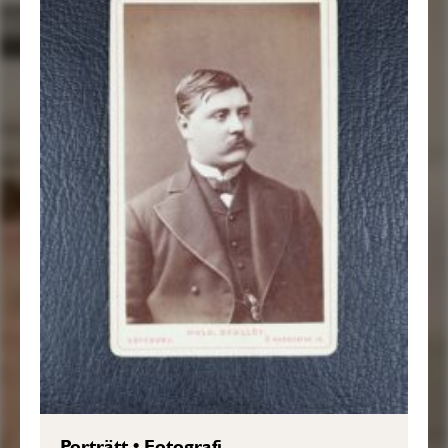
Porträtt
•
Fotografi