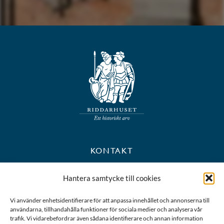
KONTAKT
+46 8 723 39 90
Hantera samtycke till cookies
kansli@riddarhuset.se
Vi använder enhetsidentifierare för att anpassa innehållet och annonserna till
användarna, tillhandahålla funktioner för sociala medier och analysera vår
BESÖKS- OCH POSTADRESS
trafik. Vi vidarebefordrar även sådana identifierare och annan information