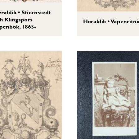
raldik
•
Stiernstedt
h Klingspors
Heraldik
•
Vapenritni
penbok, 1865-