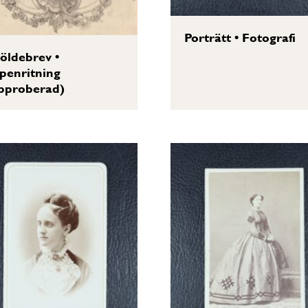
Porträtt
•
Fotografi
öldebrev
•
penritning
pproberad)