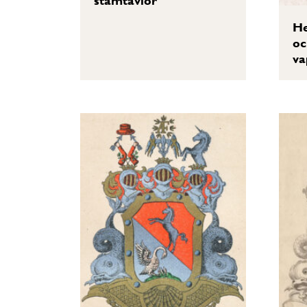
stamtavlor
He
oc
va