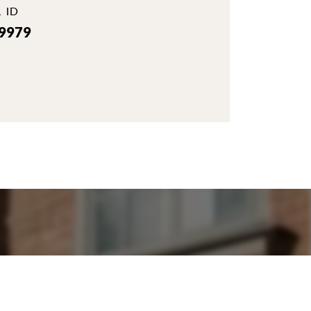
 ID
-9979