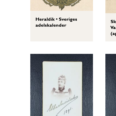
Heraldik
•
Sveriges
Sk
adelskalender
Va
(a