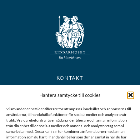
KONTAKT
+46 8 723 39 90
Hantera samtycke till cookies
kansli@riddarhuset.se
Vi använder enhetsidentifierare för att anpassa innehållet och annonserna till
användarna, tillhandahålla funktioner för sociala medier och analysera vår
BESÖKS- OCH POSTADRESS
trafik. Vi vidarebefordrar även sådana identifierare och annan information
från din enhet till de sociala medier och annons- och analysföretag som vi
samarbetar med. Dessa kan i sin tur kombinera informationen med annan
Riddarhustorget 10
information som du har tillhandahållit eller som de har samlat in när du har