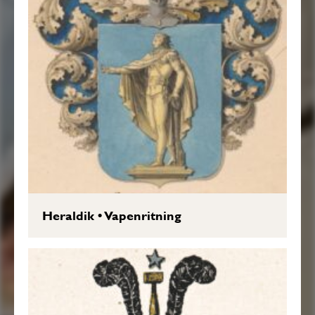
Heraldik
•
Vapenritning