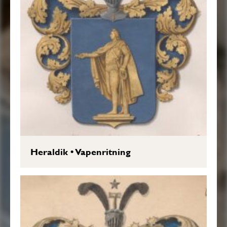
Heraldik
•
Vapenritning