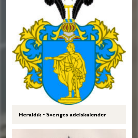
Heraldik
•
Sveriges adelskalender