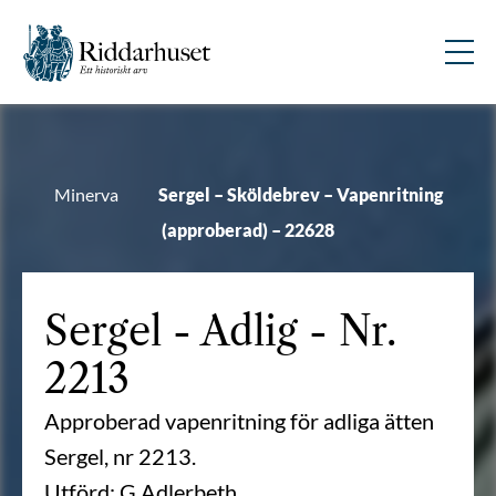
Minerva
Sergel – Sköldebrev – Vapenritning
(approberad) – 22628
Sergel
- Adlig - Nr.
2213
Approberad vapenritning för adliga ätten
Sergel, nr 2213.
Utförd: G Adlerbeth.