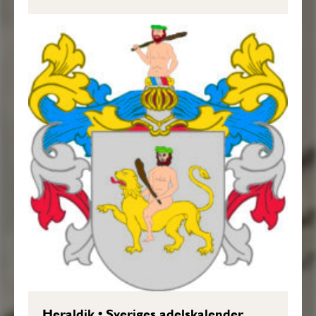
Heraldik
•
Sveriges adelskalender