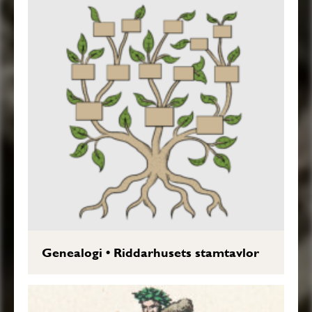
Genealogi
•
Riddarhusets stamtavlor