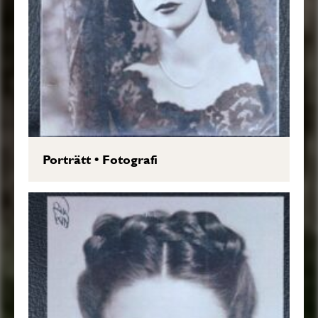
Porträtt
•
Fotografi