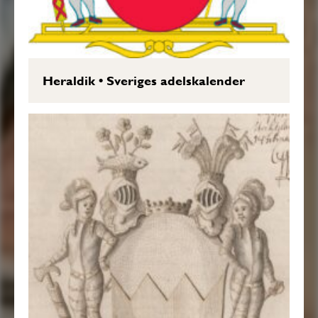
Heraldik
•
Sveriges adelskalender