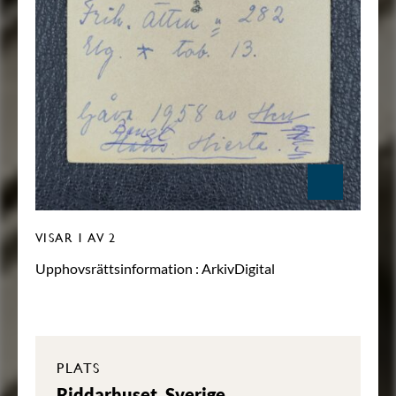
VISAR
1
AV 2
Upphovsrättsinformation :
ArkivDigital
PLATS
Riddarhuset, Sverige