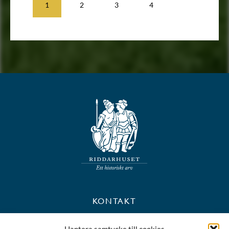
1
2
3
4
KONTAKT
+46 8 723 39 90