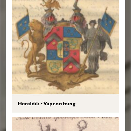
Heraldik
•
Vapenritning