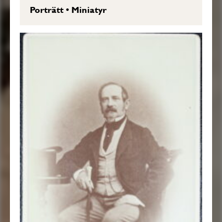
Porträtt
•
Miniatyr