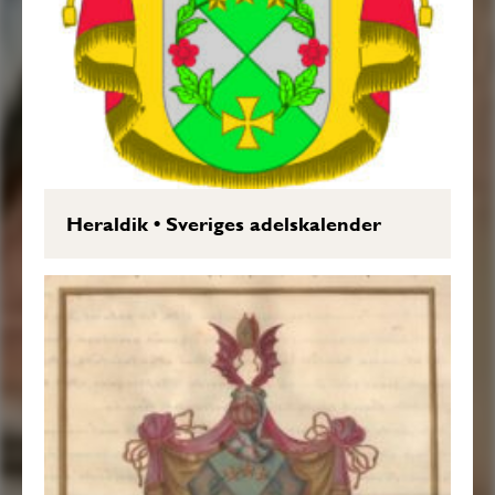
Heraldik
•
Sveriges adelskalender