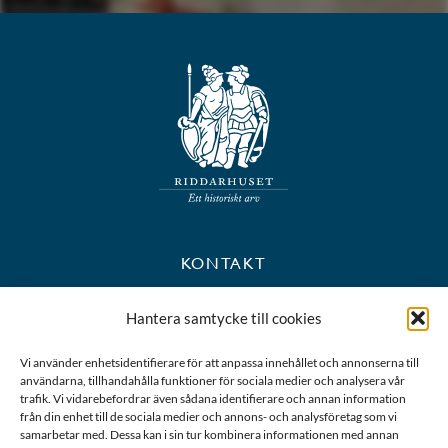
KONTAKT
+46 8 723 39 90
Hantera samtycke till cookies
kansli@riddarhuset.se
Vi använder enhetsidentifierare för att anpassa innehållet och annonserna till
användarna, tillhandahålla funktioner för sociala medier och analysera vår
BESÖKS- OCH POSTADRESS
trafik. Vi vidarebefordrar även sådana identifierare och annan information
från din enhet till de sociala medier och annons- och analysföretag som vi
samarbetar med. Dessa kan i sin tur kombinera informationen med annan
Riddarhustorget 10