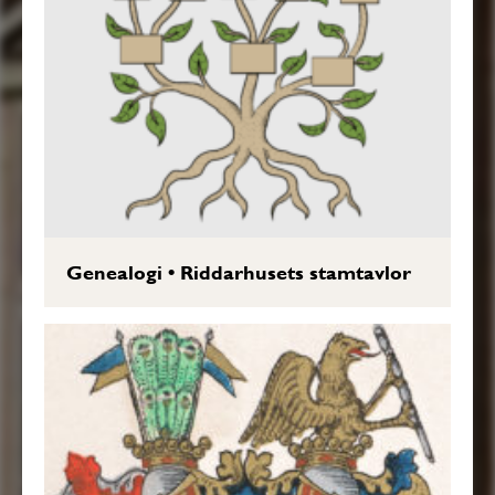
Genealogi
•
Riddarhusets stamtavlor