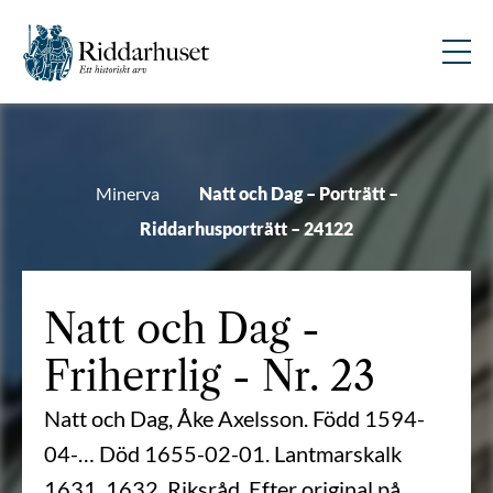
Minerva
Natt och Dag – Porträtt –
Riddarhusporträtt – 24122
Natt och Dag
-
Friherrlig - Nr. 23
Natt och Dag, Åke Axelsson. Född 1594-
04-… Död 1655-02-01. Lantmarskalk
1631, 1632. Riksråd. Efter original på