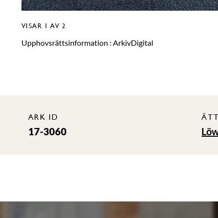
VISAR
1
AV 2
Upphovsrättsinformation :
ArkivDigital
ARK ID
ÄT
17-3060
Lö