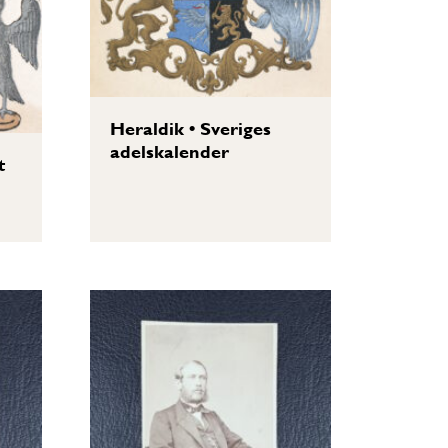
Heraldik
•
Sveriges
adelskalender
t