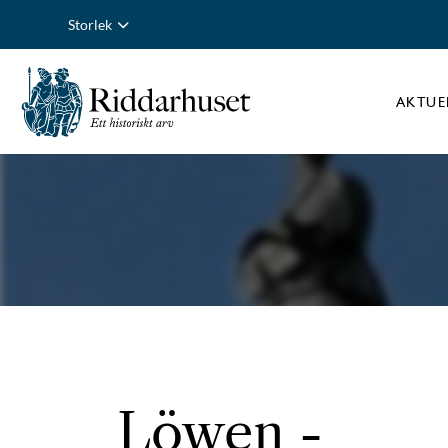
Storlek
AKTUE
Löwen
-