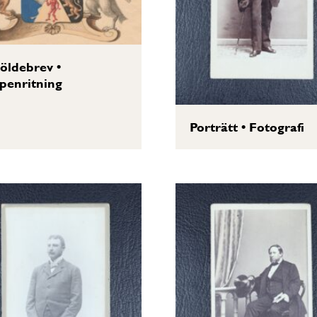
öldebrev
•
penritning
Porträtt
•
Fotografi