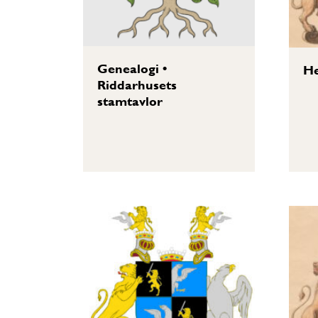
Genealogi
•
He
Riddarhusets
stamtavlor