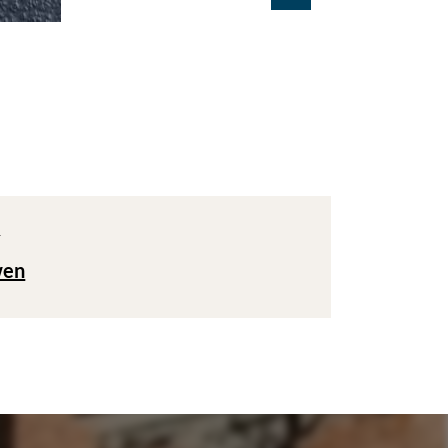
T
wen