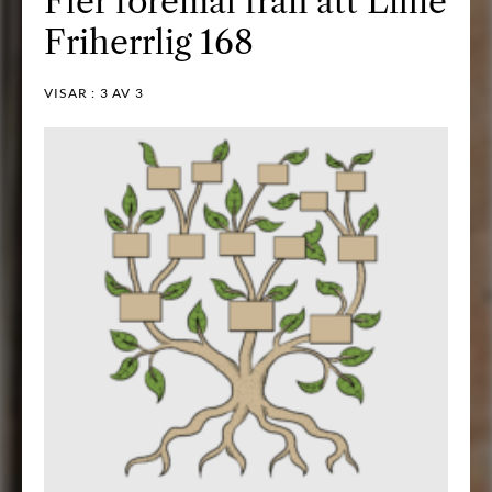
Fler föremål från ätt Lillie
Friherrlig 168
VISAR :
3
AV 3