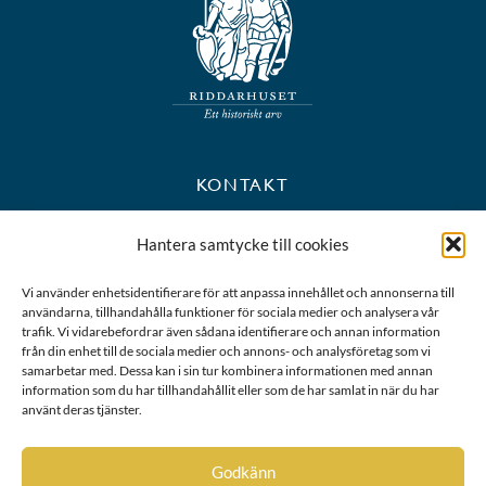
KONTAKT
+46 8 723 39 90
Hantera samtycke till cookies
kansli@riddarhuset.se
Vi använder enhetsidentifierare för att anpassa innehållet och annonserna till
användarna, tillhandahålla funktioner för sociala medier och analysera vår
BESÖKS- OCH POSTADRESS
trafik. Vi vidarebefordrar även sådana identifierare och annan information
från din enhet till de sociala medier och annons- och analysföretag som vi
samarbetar med. Dessa kan i sin tur kombinera informationen med annan
Riddarhustorget 10
information som du har tillhandahållit eller som de har samlat in när du har
111 28 Stockholm
använt deras tjänster.
Karta
Godkänn