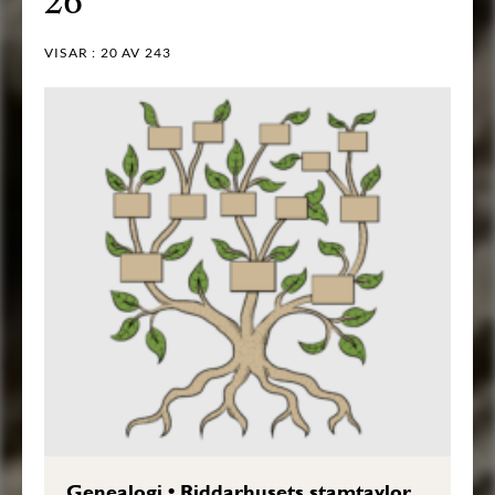
26
VISAR :
20
AV 243
Genealogi
•
Riddarhusets stamtavlor