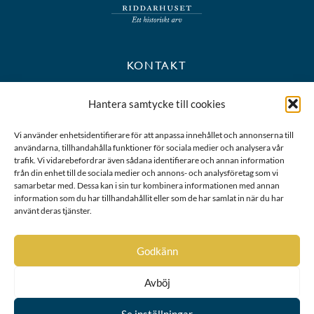
KONTAKT
+46 8 723 39 90
Hantera samtycke till cookies
kansli@riddarhuset.se
Vi använder enhetsidentifierare för att anpassa innehållet och annonserna till
användarna, tillhandahålla funktioner för sociala medier och analysera vår
BESÖKS- OCH POSTADRESS
trafik. Vi vidarebefordrar även sådana identifierare och annan information
från din enhet till de sociala medier och annons- och analysföretag som vi
samarbetar med. Dessa kan i sin tur kombinera informationen med annan
Riddarhustorget 10
information som du har tillhandahållit eller som de har samlat in när du har
111 28 Stockholm
använt deras tjänster.
Karta
Godkänn
Avböj
Se inställningar