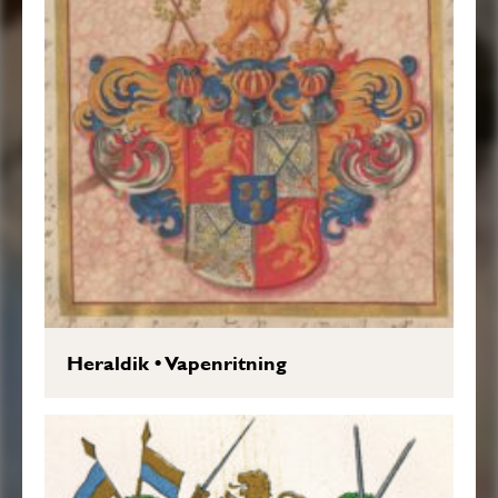
Heraldik
•
Vapenritning