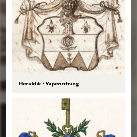
Heraldik
•
Vapenritning