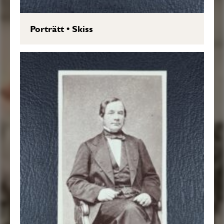
Porträtt
•
Skiss