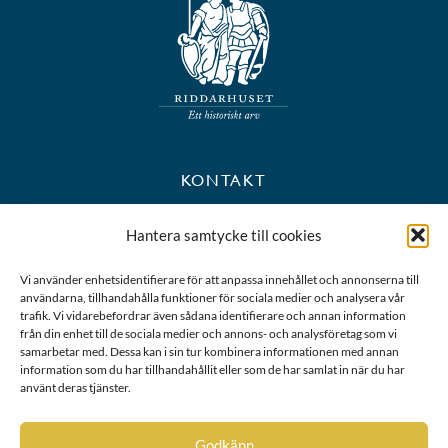
KONTAKT
+46 8 723 39 90
Hantera samtycke till cookies
kansli@riddarhuset.se
Vi använder enhetsidentifierare för att anpassa innehållet och annonserna till
användarna, tillhandahålla funktioner för sociala medier och analysera vår
BESÖKS- OCH POSTADRESS
trafik. Vi vidarebefordrar även sådana identifierare och annan information
från din enhet till de sociala medier och annons- och analysföretag som vi
samarbetar med. Dessa kan i sin tur kombinera informationen med annan
Riddarhustorget 10
information som du har tillhandahållit eller som de har samlat in när du har
111 28 Stockholm
använt deras tjänster.
Karta
Godkänn