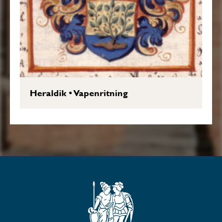
Heraldik
•
Vapenritning