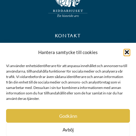
KONTAKT
+46 8 723 39 90
Hantera samtycke till cookies
kansli@riddarhuset.se
Vi använder enhetsidentifierare för att anpassa innehållet och annonserna till
användarna, tillhandahålla funktioner för sociala medier och analysera vår
BESÖKS- OCH POSTADRESS
trafik. Vi vidarebefordrar även sådana identifierare och annan information
från din enhet till de sociala medier och annons- och analysföretag som vi
samarbetar med. Dessa kan i sin tur kombinera informationen med annan
Riddarhustorget 10
information som du har tillhandahållit eller som de har samlat in när du har
111 28 Stockholm
använt deras tjänster.
Karta
Godkänn
Avböj