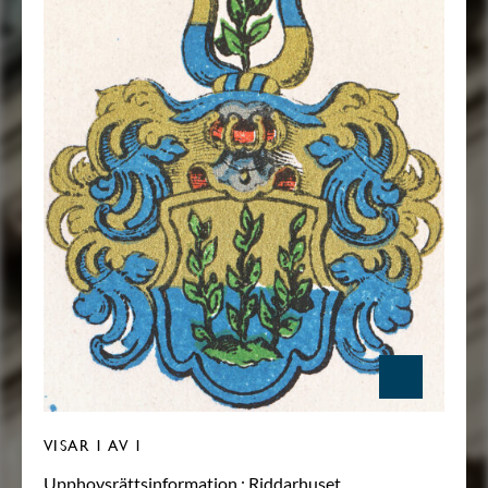
VISAR
1
AV 1
Upphovsrättsinformation :
Riddarhuset