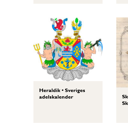
Heraldik
•
Sveriges
Sk
adelskalender
Sk