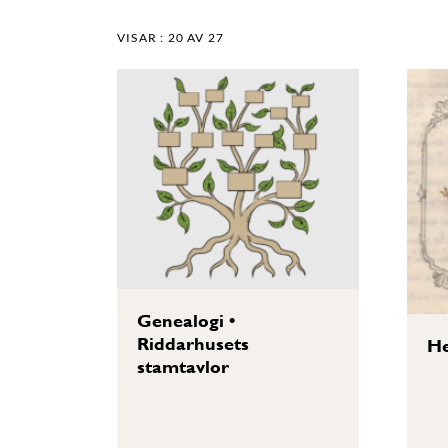
VISAR :
20
AV 27
Genealogi
•
Riddarhusets
He
stamtavlor