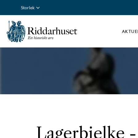
Storlek
AKTUE
Lagerbielke
-