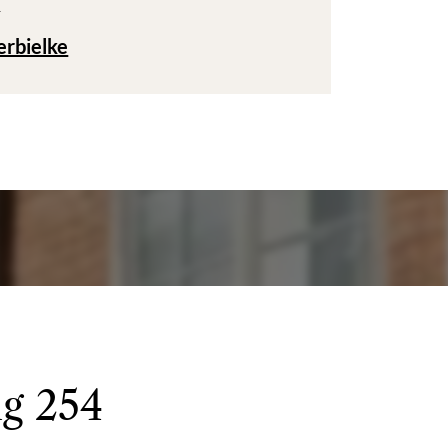
T
erbielke
ig 254