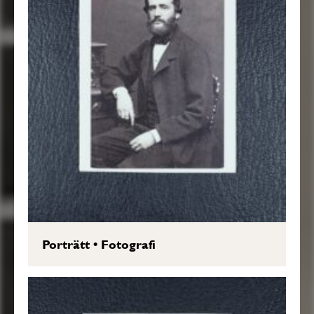
Porträtt
•
Fotografi