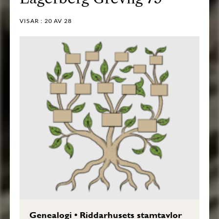
VISAR :
20
AV 28
Genealogi
•
Riddarhusets stamtavlor