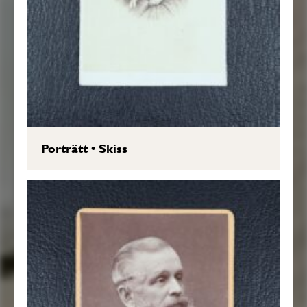
Porträtt
•
Skiss