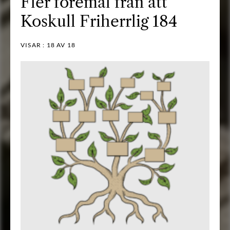
Fler föremål från ätt
Koskull Friherrlig 184
VISAR :
18
AV 18