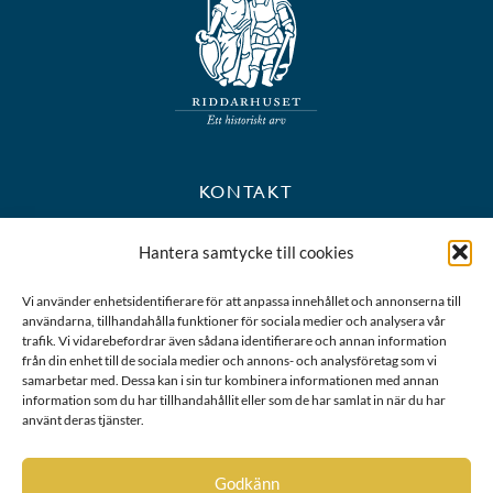
KONTAKT
+46 8 723 39 90
Hantera samtycke till cookies
kansli@riddarhuset.se
Vi använder enhetsidentifierare för att anpassa innehållet och annonserna till
användarna, tillhandahålla funktioner för sociala medier och analysera vår
BESÖKS- OCH POSTADRESS
trafik. Vi vidarebefordrar även sådana identifierare och annan information
från din enhet till de sociala medier och annons- och analysföretag som vi
samarbetar med. Dessa kan i sin tur kombinera informationen med annan
Riddarhustorget 10
information som du har tillhandahållit eller som de har samlat in när du har
111 28 Stockholm
använt deras tjänster.
Karta
Godkänn