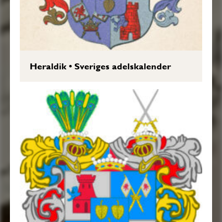
Heraldik
•
Sveriges adelskalender