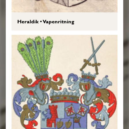
Heraldik
•
Vapenritning