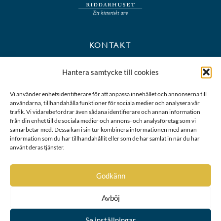
KONTAKT
+46 8 723 39 90
Hantera samtycke till cookies
kansli@riddarhuset.se
Vi använder enhetsidentifierare för att anpassa innehållet och annonserna till
användarna, tillhandahålla funktioner för sociala medier och analysera vår
BESÖKS- OCH POSTADRESS
trafik. Vi vidarebefordrar även sådana identifierare och annan information
från din enhet till de sociala medier och annons- och analysföretag som vi
samarbetar med. Dessa kan i sin tur kombinera informationen med annan
Riddarhustorget 10
information som du har tillhandahållit eller som de har samlat in när du har
111 28 Stockholm
använt deras tjänster.
Karta
Godkänn
Avböj
Se inställningar