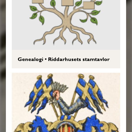
Genealogi
•
Riddarhusets stamtavlor