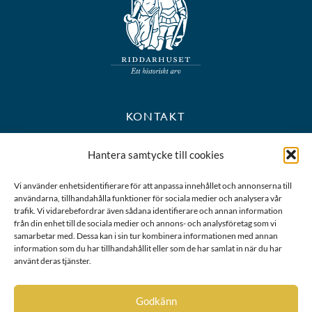
KONTAKT
+46 8 723 39 90
Hantera samtycke till cookies
kansli@riddarhuset.se
Vi använder enhetsidentifierare för att anpassa innehållet och annonserna till
användarna, tillhandahålla funktioner för sociala medier och analysera vår
BESÖKS- OCH POSTADRESS
trafik. Vi vidarebefordrar även sådana identifierare och annan information
från din enhet till de sociala medier och annons- och analysföretag som vi
samarbetar med. Dessa kan i sin tur kombinera informationen med annan
Riddarhustorget 10
information som du har tillhandahållit eller som de har samlat in när du har
111 28 Stockholm
använt deras tjänster.
Karta
Godkänn