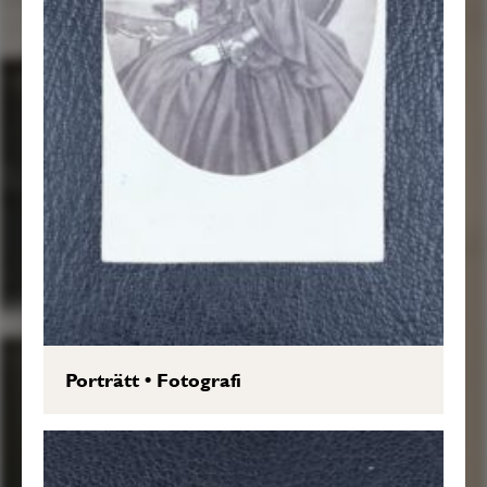
Porträtt
•
Fotografi