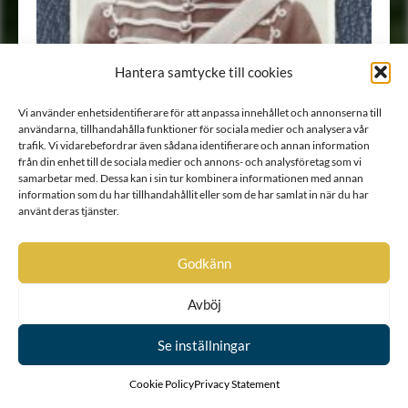
Hantera samtycke till cookies
Vi använder enhetsidentifierare för att anpassa innehållet och annonserna till
användarna, tillhandahålla funktioner för sociala medier och analysera vår
trafik. Vi vidarebefordrar även sådana identifierare och annan information
från din enhet till de sociala medier och annons- och analysföretag som vi
samarbetar med. Dessa kan i sin tur kombinera informationen med annan
information som du har tillhandahållit eller som de har samlat in när du har
använt deras tjänster.
Godkänn
Porträtt
•
Fotografi
Avböj
Se inställningar
1
2
Cookie Policy
Privacy Statement