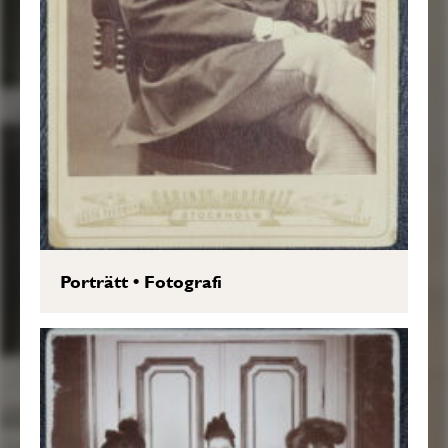
Porträtt
•
Fotografi