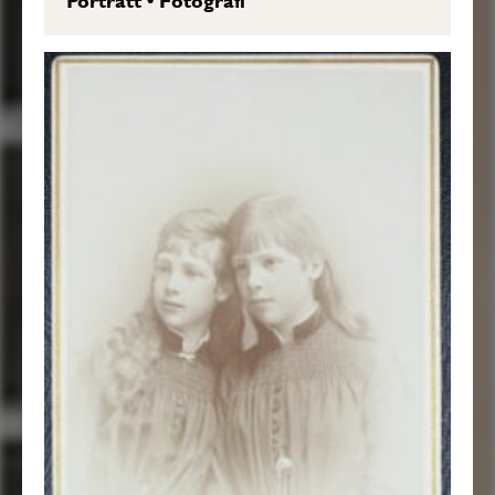
Porträtt
•
Fotografi