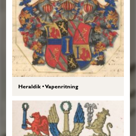
Heraldik
•
Vapenritning