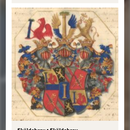
Sköldebrev
•
Sköldebrev