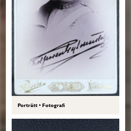
Porträtt
•
Fotografi