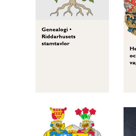
Genealogi
•
Riddarhusets
stamtavlor
He
oc
va