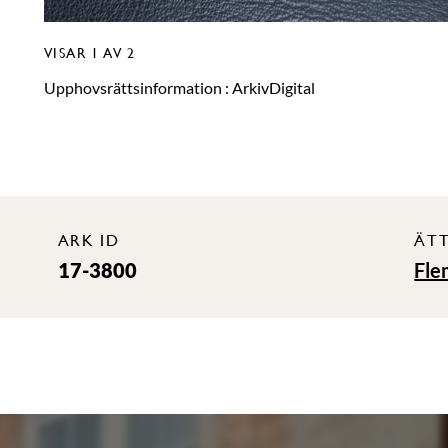
VISAR
1
AV 2
Upphovsrättsinformation :
ArkivDigital
ARK ID
ÄT
17-3800
Fle