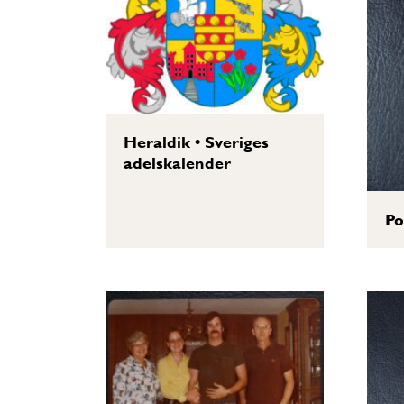
Heraldik
•
Sveriges
adelskalender
Po