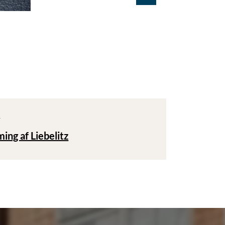
T
ming af Liebelitz