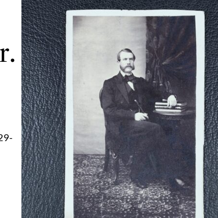
r.
29-