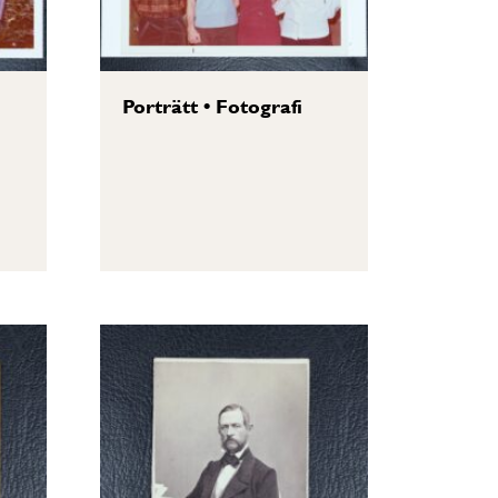
Porträtt
•
Fotografi