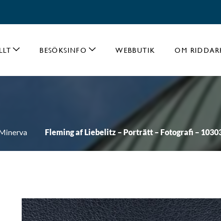
LLT
BESÖKSINFO
WEBBUTIK
OM RIDDAR
Minerva
Fleming af Liebelitz – Porträtt – Fotografi – 1030