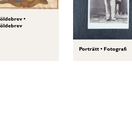
öldebrev
•
öldebrev
Porträtt
•
Fotografi