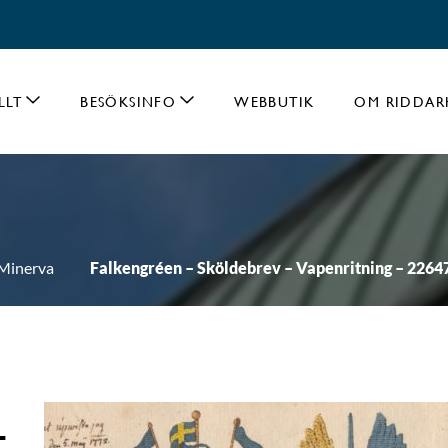
LLT
BESÖKSINFO
WEBBUTIK
OM RIDDAR
Minerva
Falkengréen – Sköldebrev – Vapenritning – 2264
-