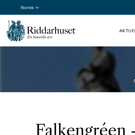
Storlek
AKTUE
Falkengréen