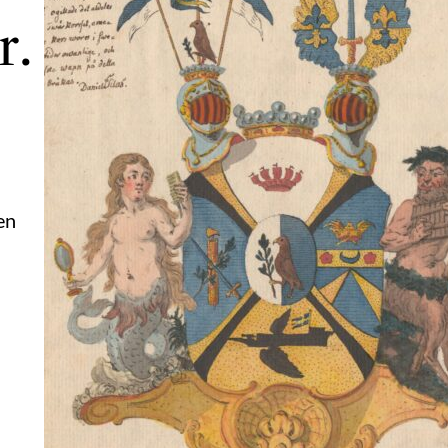
r.
en