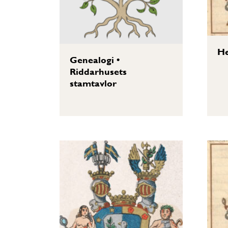
He
Genealogi
•
Riddarhusets
stamtavlor