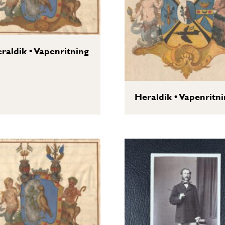
raldik
•
Vapenritning
Heraldik
•
Vapenritni