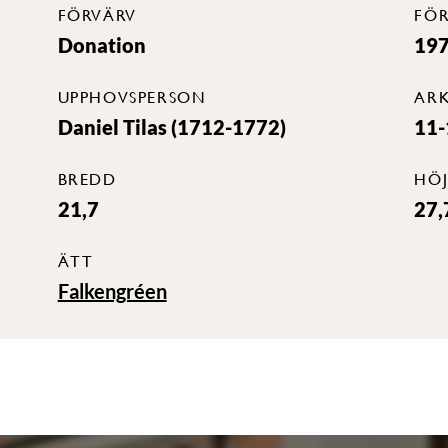
FÖRVÄRV
FÖ
Donation
197
UPPHOVSPERSON
ARK
Daniel Tilas (1712-1772)
11
BREDD
HÖ
21,7
27,
ÄTT
Falkengréen