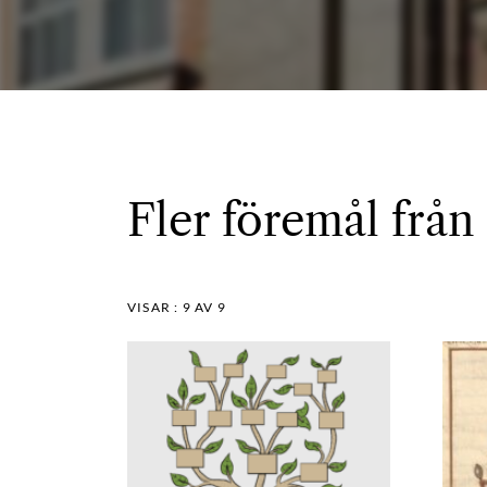
Fler föremål från
VISAR :
9
AV 9