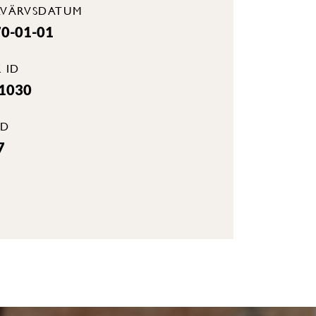
RVÄRVSDATUM
0-01-01
 ID
-1030
JD
7