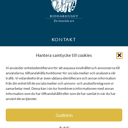
KONTAKT
+46 8 723 39 90
Hantera samtycke till cookies
kansli@riddarhuset.se
Vi använder enhetsidentifierare för att anpassa innehållet och annonserna till
användarna, tillhandahålla funktioner för sociala medier och analysera vår
BESÖKS- OCH POSTADRESS
trafik. Vi vidarebefordrar även sådana identifierare och annan information
från din enhet till de sociala medier och annons- och analysföretag som vi
samarbetar med. Dessa kan i sin tur kombinera informationen med annan
Riddarhustorget 10
information som du har tillhandahållit eller som de har samlat in när du har
111 28 Stockholm
använt deras tjänster.
Karta
Godkänn
Avböj