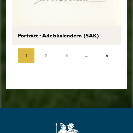
Porträtt
•
Adelskalendern (SAK)
1
2
3
…
6