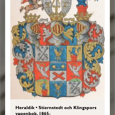
Heraldik
•
Stiernstedt och Klingspors
vapenbok, 1865-