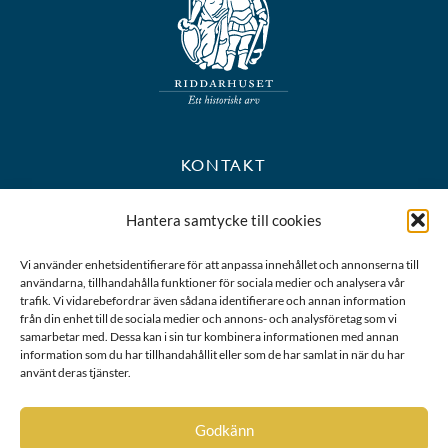
KONTAKT
+46 8 723 39 90
Hantera samtycke till cookies
kansli@riddarhuset.se
Vi använder enhetsidentifierare för att anpassa innehållet och annonserna till
användarna, tillhandahålla funktioner för sociala medier och analysera vår
BESÖKS- OCH POSTADRESS
trafik. Vi vidarebefordrar även sådana identifierare och annan information
från din enhet till de sociala medier och annons- och analysföretag som vi
samarbetar med. Dessa kan i sin tur kombinera informationen med annan
Riddarhustorget 10
information som du har tillhandahållit eller som de har samlat in när du har
111 28 Stockholm
använt deras tjänster.
Karta
Godkänn