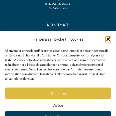
KONTAKT
+46 8 723 39 90
Hantera samtycke till cookies
kansli@riddarhuset.se
Vi använder enhetsidentifierare för att anpassa innehållet och annonserna till
användarna, tillhandahålla funktioner för sociala medier och analysera vår
BESÖKS- OCH POSTADRESS
trafik. Vi vidarebefordrar även sådana identifierare och annan information
från din enhet till de sociala medier och annons- och analysföretag som vi
samarbetar med. Dessa kan i sin tur kombinera informationen med annan
Riddarhustorget 10
information som du har tillhandahållit eller som de har samlat in när du har
111 28 Stockholm
använt deras tjänster.
Karta
Godkänn
Avböj