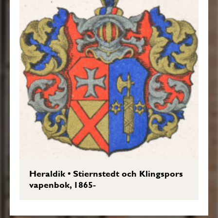
Heraldik
•
Stiernstedt och Klingspors
vapenbok, 1865-