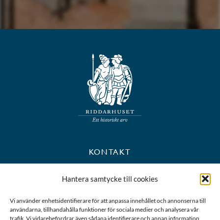
KONTAKT
+46 8 723 39 90
Hantera samtycke till cookies
kansli@riddarhuset.se
Vi använder enhetsidentifierare för att anpassa innehållet och annonserna till
användarna, tillhandahålla funktioner för sociala medier och analysera vår
BESÖKS- OCH POSTADRESS
trafik. Vi vidarebefordrar även sådana identifierare och annan information