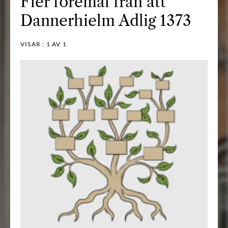
Fler föremål från ätt
Dannerhielm Adlig 1373
VISAR :
1
AV 1