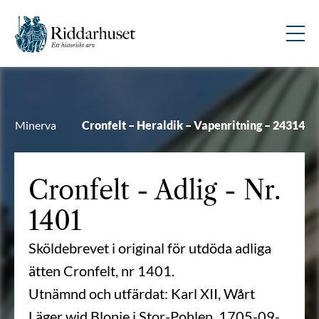
Minerva
Cronfelt – Heraldik – Vapenritning – 24314
Cronfelt
- Adlig - Nr.
1401
Sköldebrevet i original för utdöda adliga
ätten Cronfelt, nr 1401.
Utnämnd och utfärdat: Karl XII, Wårt
Läger wid Blonie i Stor-Pohlen, 1705-09-