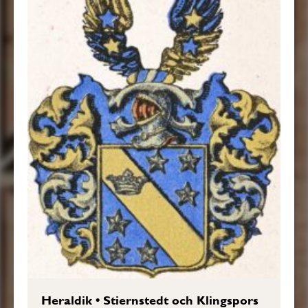
Heraldik
•
Stiernstedt och Klingspors