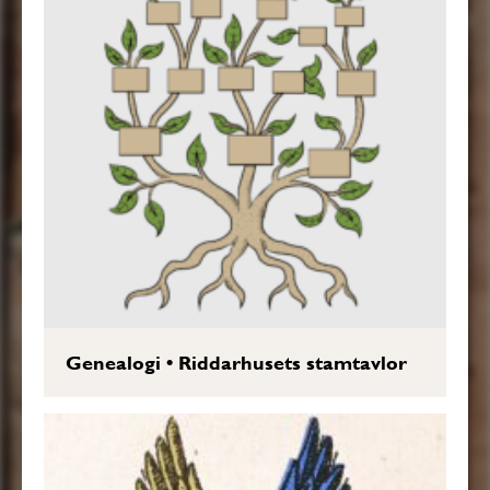
Genealogi
•
Riddarhusets stamtavlor