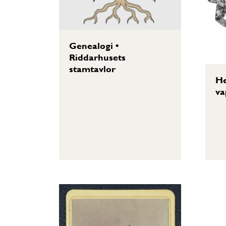
Genealogi
•
Riddarhusets
stamtavlor
He
va