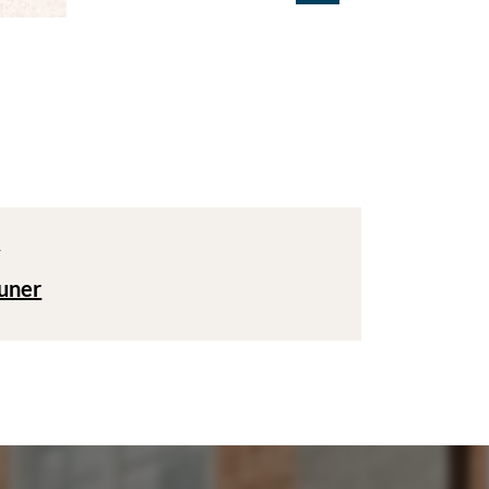
T
uner