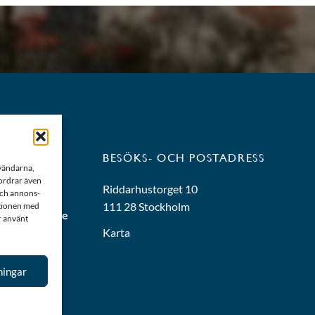
BESÖKS- OCH POSTADRESS
nvändarna,
fordrar även
3 39 90
Riddarhustorget 10
 och annons-
111 28 Stockholm
ationen med
iddarhuset.se
r använt
Karta
ningar