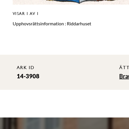
VISAR
1
AV 1
Upphovsrättsinformation :
Riddarhuset
ARK ID
ÄT
14-3908
Bra