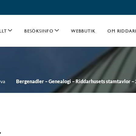
LLT
BESÖKSINFO
WEBBUTIK
OM RIDDAR
va
Bergenadler – Genealogi – Riddarhusets stamtavlor –
-