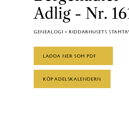
Adlig - Nr. 16
GENEALOGI • RIDDARHUSETS STAMT
LADDA NER SOM PDF
KÖP ADELSKALENDERN