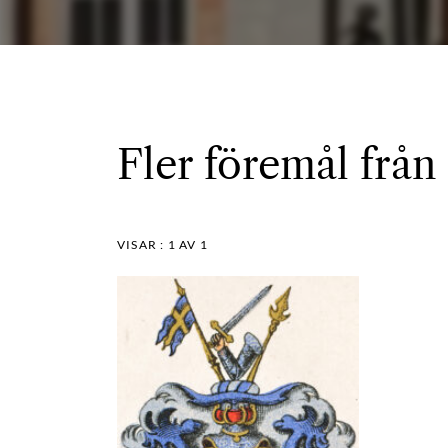
Fler föremål från
VISAR :
1
AV 1