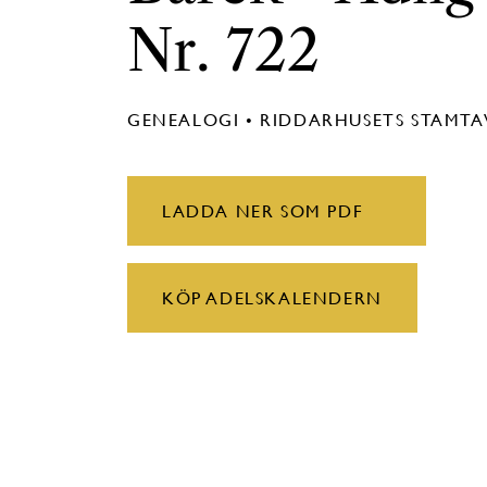
Nr. 722
GENEALOGI • RIDDARHUSETS STAMT
LADDA NER SOM PDF
KÖP ADELSKALENDERN