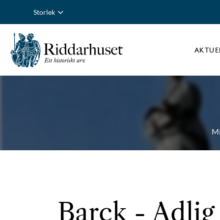
Storlek
AKTUE
Mi
Barck
- Adlig