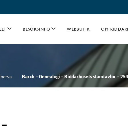
LLT
BESÖKSINFO
WEBBUTIK
OM RIDDAR
nerva
Barck – Genealogi – Riddarhusets stamtavlor – 25
 -