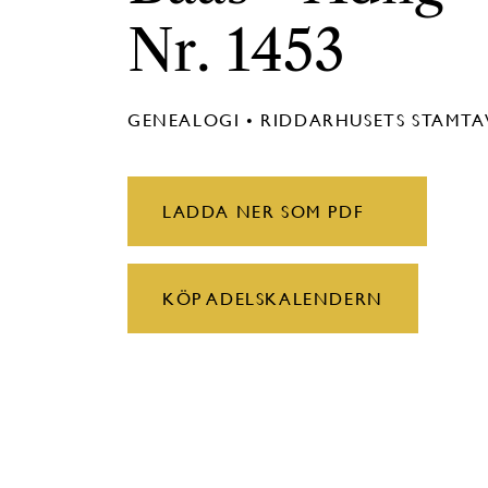
Nr. 1453
GENEALOGI • RIDDARHUSETS STAMT
LADDA NER SOM PDF
KÖP ADELSKALENDERN