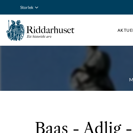
Storlek
AKTUE
M
Baas
- Adlig -