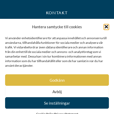
KONTAKT
+46 8 723 39 90
Hantera samtycke till cookies
kansli@riddarhuset.se
Vi använder enhetsidentifierare för att anpassa innehållet och annonserna till
användarna, tillhandahålla funktioner för sociala medier och analysera vår
BESÖKS- OCH POSTADRESS
trafik. Vi vidarebefordrar även sådana identifierare och annan information
från din enhet till de sociala medier och annons- och analysföretag som vi
samarbetar med. Dessa kan i sin tur kombinera informationen med annan
Riddarhustorget 10
information som du har tillhandahållit eller som de har samlat in när du har
111 28 Stockholm
använt deras tjänster.
Karta
Godkänn
Avböj
Se inställningar
Cookie Policy
Privacy Statement