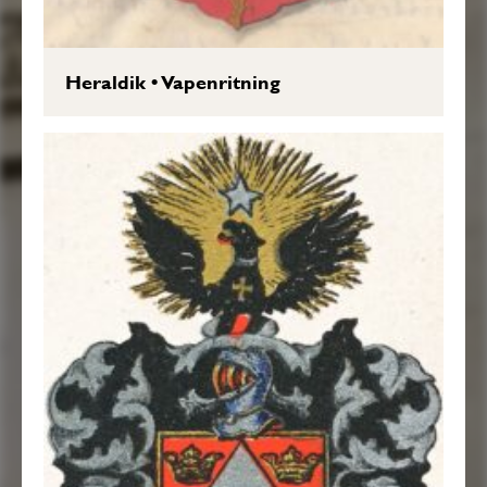
Heraldik
•
Vapenritning