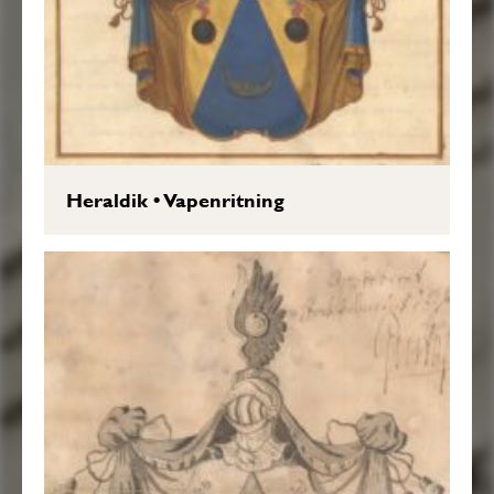
Heraldik
•
Vapenritning