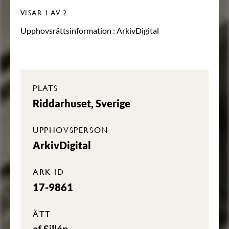
VISAR
1
AV 2
Upphovsrättsinformation :
ArkivDigital
PLATS
Riddarhuset, Sverige
UPPHOVSPERSON
ArkivDigital
ARK ID
17-9861
ÄTT
af Sillén