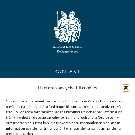
KONTAKT
+46 8 723 39 90
Hantera samtycke till cookies
kansli@riddarhuset.se
Vi använder enhetsidentifierare för att anpassa innehållet och annonserna till
användarna, tillhandahålla funktioner för sociala medier och analysera vår
BESÖKS- OCH POSTADRESS
trafik. Vi vidarebefordrar även sådana identifierare och annan information
från din enhet till de sociala medier och annons- och analysföretag som vi
samarbetar med. Dessa kan i sin tur kombinera informationen med annan
Riddarhustorget 10
information som du har tillhandahållit eller som de har samlat in när du har
111 28 Stockholm
använt deras tjänster.