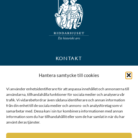
KONTAKT
+46 8 723 39 90
Hantera samtycke till cookies
kansli@riddarhuset.se
Vi använder enhetsidentifierare för att anpassa innehållet och annonserna till
användarna, tillhandahålla funktioner för sociala medier och analysera vår
BESÖKS- OCH POSTADRESS
trafik. Vi vidarebefordrar även sådana identifierare och annan information
från din enhet till de sociala medier och annons- och analysföretag som vi
samarbetar med. Dessa kan i sin tur kombinera informationen med annan
Riddarhustorget 10
information som du har tillhandahållit eller som de har samlat in när du har
111 28 Stockholm
använt deras tjänster.
Karta