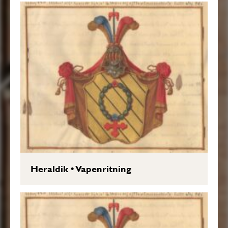
Heraldik
•
Vapenritning